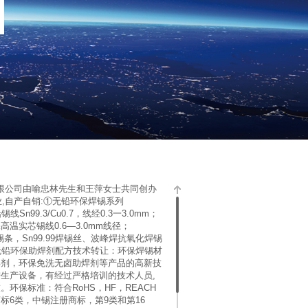
限公司由喻忠林先生和王萍女士共同创办
,自产自销:
①
无铅环保焊锡系列
锡线Sn99.3/Cu0.7，线经0.3一3.0mm；
温实芯锡线0.6—3.0mm线径；
纯焊锡条，Sn99.99焊锡丝、波峰焊抗氧化焊锡
无铅环保助焊剂配方技术转让：环保焊锡材
焊剂，环保免洗无卤助焊剂
等产品的高新技
生产设备，有经过严格培训的技术人员,
环保标准：符合RoHS，HF，REACH
标6类，中锡注册商标，第9类和第16