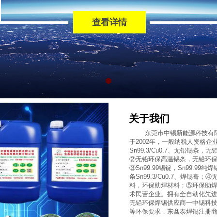
查看详情
关于我们
东莞市中锡新能源科技有
于2002年，一般纳税人资格企业
Sn99.3/Cu0.7、无铅锡条，无铅
②无铅环保高温锡条，无铅环保高
③
Sn99.99锡锭，
Sn99.99
条Sn99.3/Cu0.7、焊锡膏；
④
料，环保助焊材料；
⑤环保助
术民营企业。拥有全自动化先进
无铅环保焊锡供应商一中锡科技。
等环保要求，东鑫泰焊锡注册商